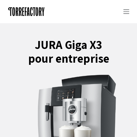
Se rendre au contenu
JURA Giga X3
pour entreprise