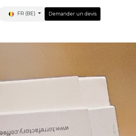
FR (BE)
Demander un devis
utique