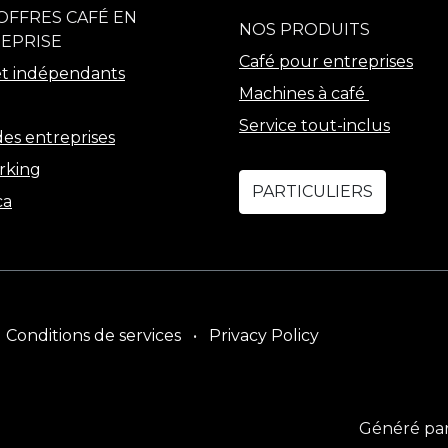
OFFRES CAFÉ EN
NOS PRODUITS
EPRISE
Café pour entreprises
t indépendants
Machines à café
Service tout-inclus
es entreprises
rking
PARTICULIERS
ca
Conditions de services
•
Privacy Policy
Généré pa