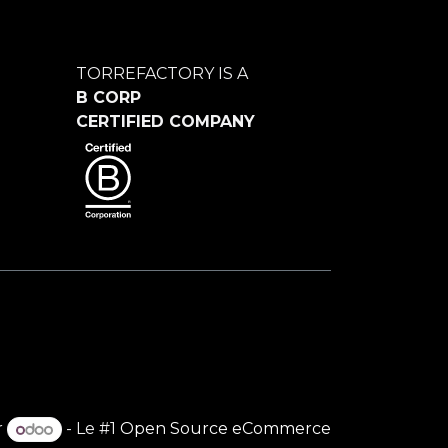
TORREFACTORY IS A
B CORP
CERTIFIED COMPANY
r
- Le #1
Open Source eCommerce