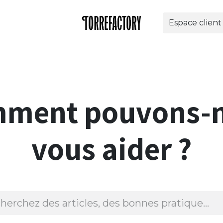
Espace client
res
Nos solutions
Torrefactory
Contact
Bo
ment pouvons-
vous aider ?