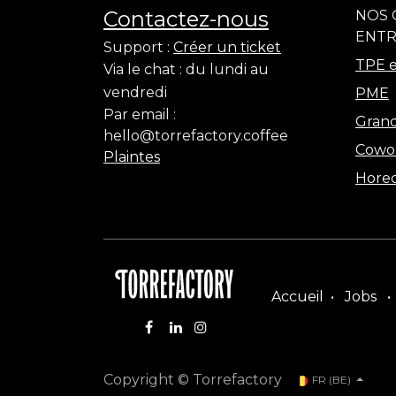
Contactez-nous
NOS 
ENTR
Support :
Créer un ticket
TPE e
Via le chat :
du lundi au
vendredi
PME
Par email :
Grand
hello@torrefactory.coffee
Cowo
Plaintes
Hore
Accueil
•
Jobs
•
Copyright © Torrefactory
FR (BE)