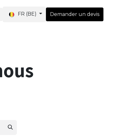
FR (BE)
Demander un devis
utique
nous