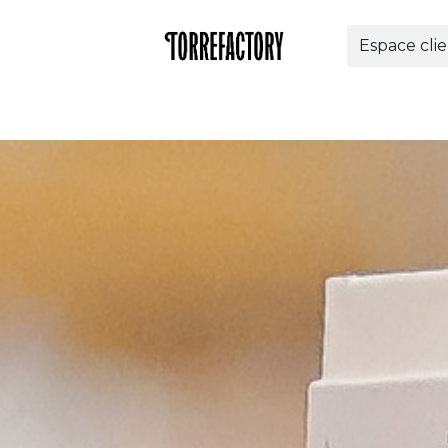
Espace cli
offres
Entreprises
Torrefactory
Aide
Bout