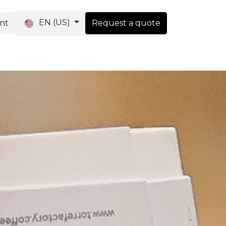
EN (US)
ent
Request a quote
ique