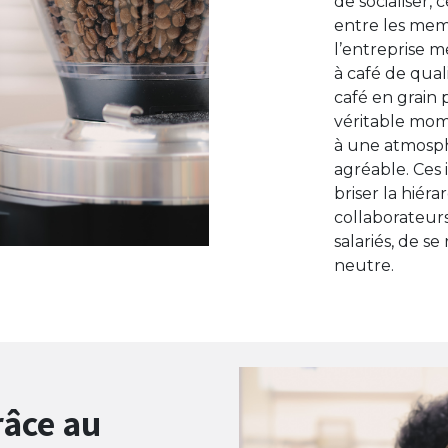
de socialiser, 
entre les mem
l’entreprise m
à café de qua
café en grain 
véritable mom
à une atmosp
agréable. Ces 
briser la hiér
collaborateurs
salariés, de s
neutre.
âce au