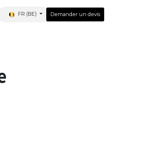
FR (BE)
Demander un devis
utique
e