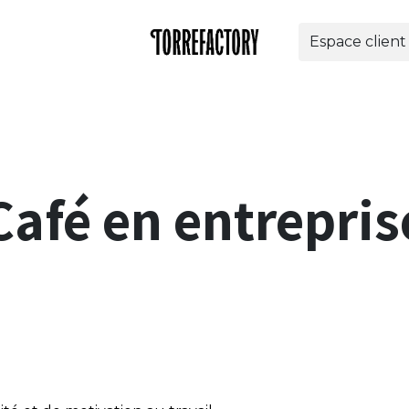
Espace client
res
Nos solutions
Torrefactory
Contact
Bo
Café en entrepris