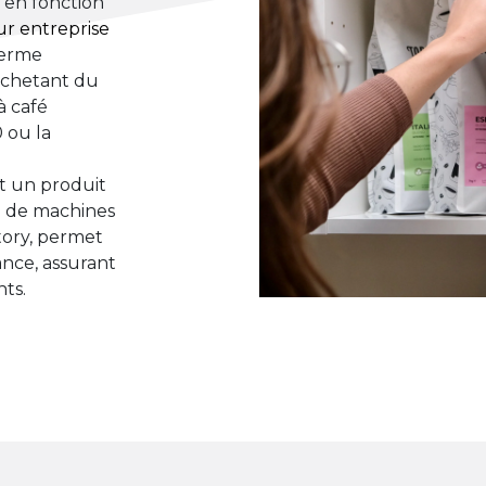
 en fonction
ur entreprise
terme
achetant du
à café
 ou la
nt un produit
on de machines
tory, permet
ance, assurant
ts.