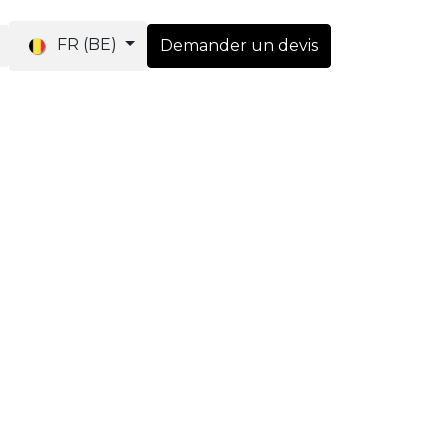
FR (BE)
Demander un devis
utique